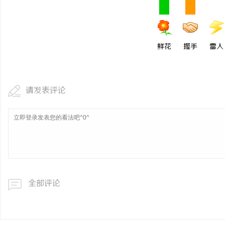
温婉灵动，一眼万年！久
唇，才是你整张脸的点睛
闻
鲜花
握手
雷人
气质加分项
请发表评论
网
全部评论