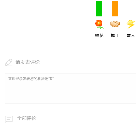
揭秘！专业充电桩项目软
哪些行业秘诀？
闻
鲜花
握手
雷人
请发表评论
网
全部评论