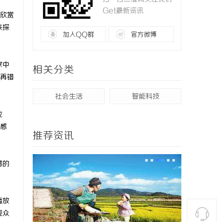
Get最新资讯
欣赏
来探
加入QQ群
官方微博
家中
相关分类
再错
社会生活
智能科技
找
感
推荐资讯
撼的
播放
观众