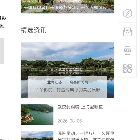
险
干燥症患者口干眼燥熬多年，一个周期缓过
深入解析八
电影
来？老中医：一张辨证方对症，身体找回津液
库
潮
精选资讯
业界动态
|
陕县新闻网
丫丫影院：打造专属你的高品质影
视观看体验
武汉配眼镜 上海配眼镜
2026-08-06
温婉灵动，一眼万年！久匠量