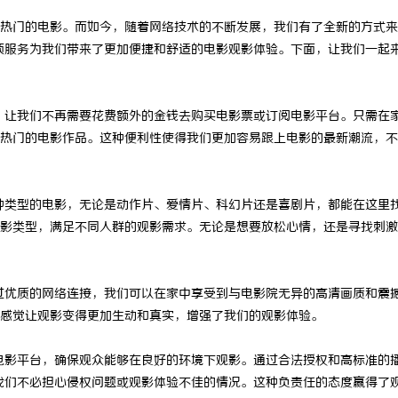
热门的电影。而如今，随着网络技术的不断发展，我们有了全新的方式来
这项服务为我们带来了更加便捷和舒适的电影观影体验。下面，让我们一起
会，让我们不再需要花费额外的金钱去购买电影票或订阅电影平台。只需在
热门的电影作品。这种便利性使得我们更加容易跟上电影的最新潮流，不
各种类型的电影，无论是动作片、爱情片、科幻片还是喜剧片，都能在这里
影类型，满足不同人群的观影需求。无论是想要放松心情，还是寻找刺激
通过优质的网络连接，我们可以在家中享受到与电影院无异的高清画质和震
感觉让观影变得更加生动和真实，增强了我们的观影体验。
线电影平台，确保观众能够在良好的环境下观影。通过合法授权和高标准的
让我们不必担心侵权问题或观影体验不佳的情况。这种负责任的态度赢得了