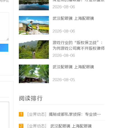
身定制的眉眼唇，才是你整张
与评论
脸的点睛之笔！淡颜系女生的
2026-08-06
气质加分项
武汉配眼镜 上海配眼镜
2026-08-06
游戏行业的“版权保卫战”：
论
为何游戏公司离不开版权律师
2026-08-06
武汉配眼镜 上海配眼镜
2026-08-05
阅读排行
1
[业界动态]
揭秘成都私家侦探：专业侦查服务助您解心中疑惑
2
[业界动态]
武汉配眼镜 上海配眼镜