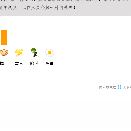
：如何把握机遇与规避风险
干燥症患者口干眼燥熬多年，一个周
来？老中医：一张辨证方对症，身体
1
握手
雷人
路过
鸡蛋
0
该文章已有
人参