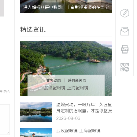
期缓过
深入解析八哥电影网：丰富影视资源的在线宝
深入解析2
找回津液
库
影平台体验
精选资讯
业界动态
|
陕县新闻网
武汉配眼镜 上海配眼镜
与评论
温婉灵动，一眼万年！久匠量
身定制的眉眼唇，才是你整张
脸的点睛之笔！淡颜系女生的
2026-08-06
气质加分项
武汉配眼镜 上海配眼镜