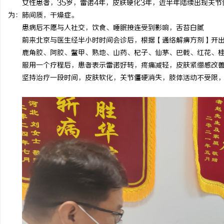
女性患者，35岁，雷诺4年，皮肤硬化3年，近半年陆续出现关
为：肺间质，干燥症。
患病后不愿与人社交，饮食、睡眠接连受到影响，舌苔白腻
前来北京与医生经半小时时间会诊后，根据【通络解痹方剂】开
鹿角胶、阿胶、鳖甲、熟地、山药、杞子、仙茅、巴戟、红花、
县
服用一个疗程后，患者表示雷诺好转，疼痛减轻，皮肤紧绷感改
坚持治疗一段时间，皮肤软化，关节僵硬消失，肢体活动不受限
新