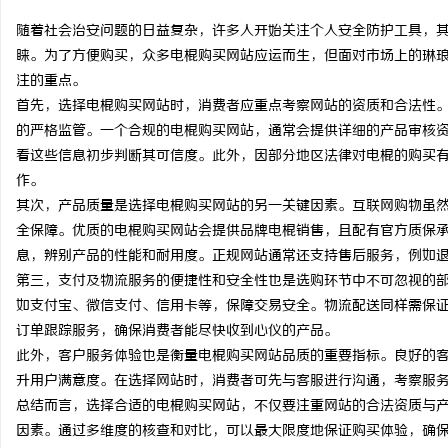
随着社会治安问题的日益复杂，许多人开始关注个人安全防护工具，
睐。为了方便购买，众多电棍购买网站应运而生，但面对市场上的琳
注的重点。
首先，选择电棍购买网站时，消费者应重点考察网站的资质和合法性
县
的严格监管。一个合规的电棍购买网站，通常会提供详细的产品审核
看这些信息初步判断其可信度。此外，因部分地区法律对电棍的购买
作。
其次，产品质量是选择电棍购买网站的另一关键因素。互联网购物虽
全保障。优质的电棍购买网站会提供品牌电棍销售，且配有官方质保
息，辨别产品的性能和耐用度。正规网站通常还支持售后服务，例如
第三，支付及物流服务的便捷性和安全性也是选购环节中不可忽视的
如支付宝、微信支付、信用卡等，保障交易安全。物流配送同样需保
新
订单跟踪服务，确保消费者能尽快收到心仪的产品。
此外，客户服务体验也是衡量电棍购买网站品质的重要指标。良好的
升用户满意度。在选择网站时，消费者可先与客服进行沟通，考察服
总结而言，选择合适的电棍购买网站，不仅要注重网站的合法资质与
因素。通过多维度的核查和对比，可以最大限度地保证购买体验，确