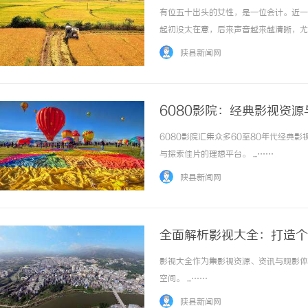
有位五十出头的女性，是一位会计。近一
起初没太在意，后来声音越来越清晰，尤
的是头部昏沉，像戴了个紧箍，记忆力也
陕县新闻网
乎成了背景音，晚上安静时尤其清晰，导致入睡
6080影院：经典影视资
6080影院汇集众多60至80年代经
与探索佳片的理想平台。 ...……
陕县新闻网
全面解析影视大全：打造个
影视大全作为集影视资源、资讯与观影体
空间。 ...……
陕县新闻网