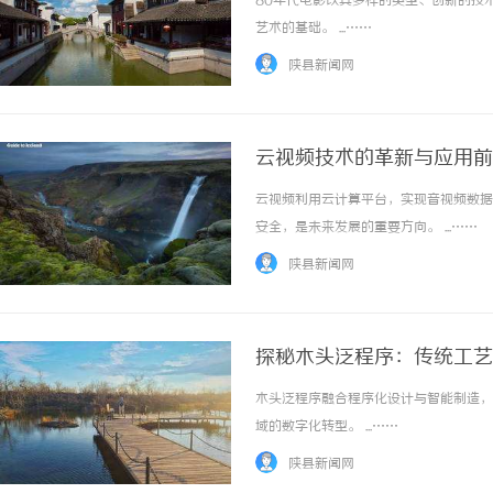
80年代电影以其多样的类型、创新的技
艺术的基础。 ...……
陕县新闻网
云视频技术的革新与应用前
云视频利用云计算平台，实现音视频数据
武汉配眼镜 上海配眼镜
550FC45耐磨改性颗
安全，是未来发展的重要方向。 ...……
陕县新闻网
探秘木头泛程序：传统工艺
木头泛程序融合程序化设计与智能制造，
域的数字化转型。 ...……
陕县新闻网