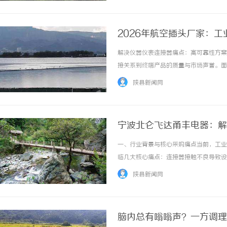
2026年航空插头厂家：
解决仪器仪表连接器痛点：高可靠性方案
接关系到终端产品的质量与市场声誉。面
质齐全、供货及时且能支撑全球市场拓展
陕县新闻网
多年的专业供应商，为面临同样困境的采购负责
宁波北仑飞达甬丰电器：解
一、行业背景与核心采购痛点当前，工业
临几大核心痛点：连接器接触不良导致设
定打乱生产计划。这些痛点直接推高了运
陕县新闻网
商，成为控制成本、保障生产的关键。二、采购
脑内总有嗡嗡声？一方调理