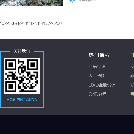
陕县新闻网
1...
<<
5
6
7
8
9
10
11
12
13
14
15
>>
200
关注我们
热门课程
产品经理
人工智能
UXD全能设计
V
C4D教程
陕县新闻网与您同行